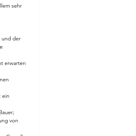
llem sehr 
 und der 
e 
t erwarten 
enen 
 ein 
Bauer;
ung von 