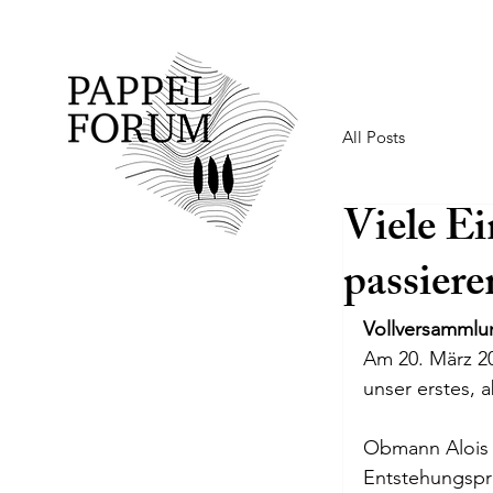
All Posts
Viele E
passieren
Vollversammlu
Am 20. März 20
unser erstes, 
Obmann Alois G
Entstehungspro