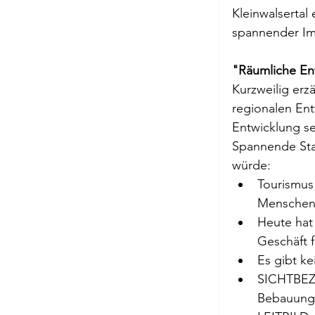
Kleinwalsertal 
spannender Im
"Räumliche En
Kurzweilig erz
regionalen Ent
Entwicklung se
Spannende Stat
würde:
Tourismus 
Menschen.
Heute hat 
Geschäft f
Es gibt ke
SICHTBEZU
Bebauungs