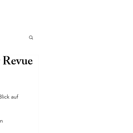
r Revue
ick auf 
n 