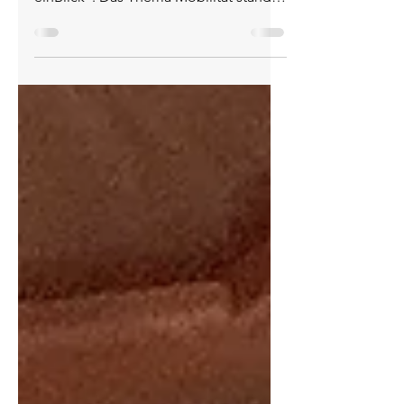
Veranstaltung der Reihe "aus &
einBlick". Das Thema Mobilität stand
im Mittelpunkt bei unserer dritten...